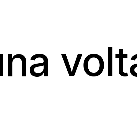
Home
Storia
Collezio
Home
Storia
Collezio
una volt